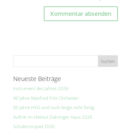
A
l
t
e
r
n
a
t
Neueste Beiträge
i
Instrument des Jahres 2026
v
e
40 Jahre Manfred Fritz Orchester
:
90 Jahre HVG und noch lange nicht fertig
Auftritt im Helmut Dahringer Haus 2026
Schülervorspiel 2026