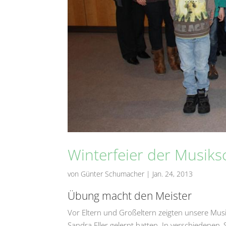
Winterfeier der Musiks
von
Günter Schumacher
|
Jan. 24, 2013
Übung macht den Meister
Vor Eltern und Großeltern zeigten unsere Musik
Sandra Eller gelernt hatten. In verschiedene