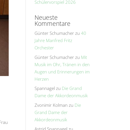
Schülervorspiel 2026
Neueste
Kommentare
Günter Schumacher
zu
40
Jahre Manfred Fritz
Orchester
Günter Schumacher
zu
Mit
Musik im Ohr, Tränen in den
Augen und Erinnerungen im
Herzen
Spannagel
zu
Die Grand
Dame der Akkordeonmusik
Zvonimir Kolman
zu
Die
Grand Dame der
Akkordeonmusik
 Frau
Astrid Spannagel
zu