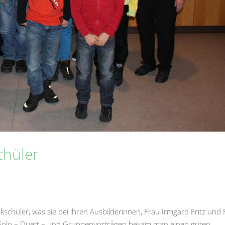
chüler
schüler, was sie bei ihren Ausbilderinnen, Frau Irmgard Fritz und
n, Solo – Duett – und Gruppenvorträgen bekam man einen guten