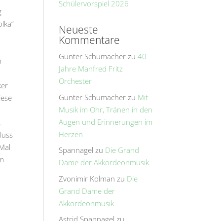
Schülervorspiel 2026
g
olka“
Neueste
Kommentare
Günter Schumacher
zu
40
m
Jahre Manfred Fritz
Orchester
ker
Günter Schumacher
zu
Mit
iese
Musik im Ohr, Tränen in den
Augen und Erinnerungen im
.
Herzen
luss
 Mal
Spannagel
zu
Die Grand
im
Dame der Akkordeonmusik
Zvonimir Kolman
zu
Die
Grand Dame der
Akkordeonmusik
Astrid Spannagel
zu