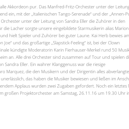
lle Akkordeon pur. Das Manfred-Fritz-Orchester unter der Leitun
bend ein, mit der „Italienischen Tango-Serenade“ und der „Annen-P
 Orchester unter der Leitung von Sandra Eller die Zuhörer in den
r die Lacher sorgte unsere eingebildete Starmusikerin alias Marion
uf und hielt Spieler und Zuhörer bei guter Laune. Kai Herb bewies a
n Joe“ und das großartige „Slapstick-Feeling“ ist, bei der Clown
 Finale kündigte Moderatorin Karin Fierhauser-Merkel rund 50 Musi
eim an. Alle drei Orchester sind zusammen auf Tour und spielen d
 Sandra Eller. Ein wahrer Klanggenuss war die riesige
o Marquez, die den Musikern und der Dirigentin alles abverlangte
nerlässlich, das haben die Musiker bewiesen und ließen im Ansch
altendem Applaus wurden zwei Zugaben gefordert. Noch ein letztes
dem großen Projektorchester am Samstag, 26.11.16 um 19.30 Uhr 