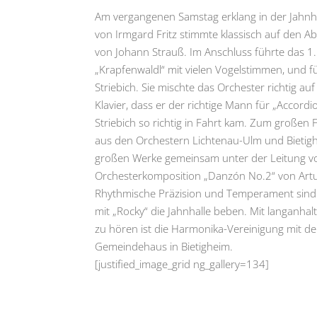
Am vergangenen Samstag erklang in der Jahnha
von Irmgard Fritz stimmte klassisch auf den A
von Johann Strauß. Im Anschluss führte das 1.
„Krapfenwaldl“ mit vielen Vogelstimmen, und fü
Striebich. Sie mischte das Orchester richtig a
Klavier, dass er der richtige Mann für „Accordio
Striebich so richtig in Fahrt kam. Zum großen
aus den Orchestern Lichtenau-Ulm und Bietigh
großen Werke gemeinsam unter der Leitung von
Orchesterkomposition „Danzón No.2“ von Artur
Rhythmische Präzision und Temperament sind u
mit „Rocky“ die Jahnhalle beben. Mit langanh
zu hören ist die Harmonika-Vereinigung mit 
Gemeindehaus in Bietigheim.
[justified_image_grid ng_gallery=134]