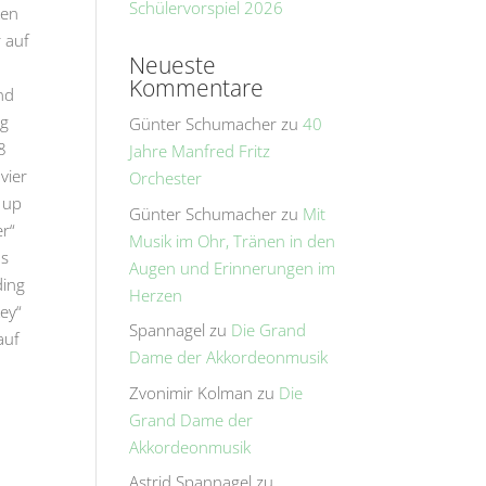
Schülervorspiel 2026
ken
 auf
Neueste
Kommentare
nd
og
Günter Schumacher
zu
40
8
Jahre Manfred Fritz
vier
Orchester
 up
Günter Schumacher
zu
Mit
er“
Musik im Ohr, Tränen in den
us
Augen und Erinnerungen im
ding
Herzen
ey“
Spannagel
zu
Die Grand
auf
Dame der Akkordeonmusik
Zvonimir Kolman
zu
Die
Grand Dame der
Akkordeonmusik
Astrid Spannagel
zu