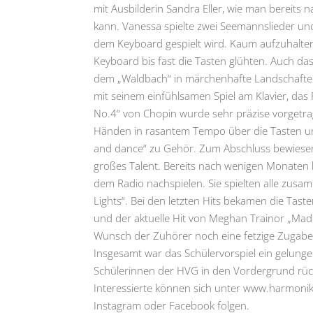
mit Ausbilderin Sandra Eller, wie man bereits
kann. Vanessa spielte zwei Seemannslieder und
dem Keyboard gespielt wird. Kaum aufzuhalten 
Keyboard bis fast die Tasten glühten. Auch das
dem „Waldbach“ in märchenhafte Landschaften, 
mit seinem einfühlsamen Spiel am Klavier, das
No.4“ von Chopin wurde sehr präzise vorgetrag
Händen in rasantem Tempo über die Tasten und
and dance“ zu Gehör. Zum Abschluss bewiesen 
großes Talent. Bereits nach wenigen Monaten 
dem Radio nachspielen. Sie spielten alle zusa
Lights“. Bei den letzten Hits bekamen die Ta
und der aktuelle Hit von Meghan Trainor „Made 
Wunsch der Zuhörer noch eine fetzige Zugabe 
Insgesamt war das Schülervorspiel ein gelunge
Schülerinnen der HVG in den Vordergrund rüc
Interessierte können sich unter www.harmoni
Instagram oder Facebook folgen.