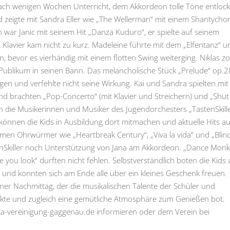
 nach wenigen Wochen Unterricht, dem Akkordeon tolle Töne entloc
 zeigte mit Sandra Eller wie „The Wellerman“ mit einem Shantychor
war Janic mit seinem Hit „Danza Kuduro“, er spielte auf seinem
 Klavier kam nicht zu kurz. Madeleine führte mit dem „Elfentanz“ u
bevor es vierhändig mit einem flotten Swing weiterging. Niklas z
 Publikum in seinen Bann. Das melancholische Stück „Prelude“ op.2
en und verfehlte nicht seine Wirkung. Kai und Sandra spielten mit 
 brachten „Pop-Concerto“ (mit Klavier und Streichern) und „Shut
die Musikerinnen und Musiker des Jugendorchesters „TastenSkill
können die Kids in Ausbildung dort mitmachen und aktuelle Hits a
mmen Ohrwürmer wie „Heartbreak Century“, „Viva la vida“ und „Blin
stenSkiller noch Unterstützung von Jana am Akkordeon. „Dance Monk
you look“ durften nicht fehlen. Selbstverständlich boten die Kids 
und konnten sich am Ende alle über ein kleines Geschenk freuen.
ner Nachmittag, der die musikalischen Talente der Schüler und
kte und zugleich eine gemütliche Atmosphäre zum Genießen bot.
ka-vereinigung-gaggenau.de informieren oder dem Verein bei