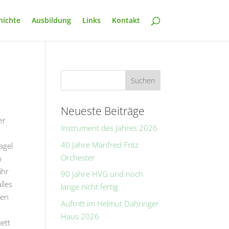
hichte
Ausbildung
Links
Kontakt
Neueste Beiträge
er
Instrument des Jahres 2026
40 Jahre Manfred Fritz
agel
Orchester
n
ihr
90 Jahre HVG und noch
lles
lange nicht fertig
den
Auftritt im Helmut Dahringer
Haus 2026
ett