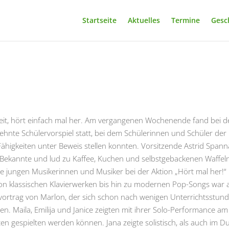
Startseite
Aktuelles
Termine
Gesc
beit, hört einfach mal her. Am vergangenen Wochenende fand bei d
nte Schülervorspiel statt, bei dem Schülerinnen und Schüler der
Fähigkeiten unter Beweis stellen konnten. Vorsitzende Astrid Spann
 Bekannte und lud zu Kaffee, Kuchen und selbstgebackenen Waffel
ie jungen Musikerinnen und Musiker bei der Aktion „Hört mal her!“ 
on klassischen Klavierwerken bis hin zu modernen Pop-Songs war a
vortrag von Marlon, der sich schon nach wenigen Unterrichtsstun
n. Maila, Emilija und Janice zeigten mit ihrer Solo-Performance am
n gespielten werden können. Jana zeigte solistisch, als auch im Du