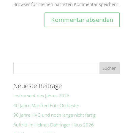
Browser für meinen nächsten Kommentar speichern.
A
l
t
e
r
n
a
t
Neueste Beiträge
i
Instrument des Jahres 2026
v
e
40 Jahre Manfred Fritz Orchester
:
90 Jahre HVG und noch lange nicht fertig
Auftritt im Helmut Dahringer Haus 2026