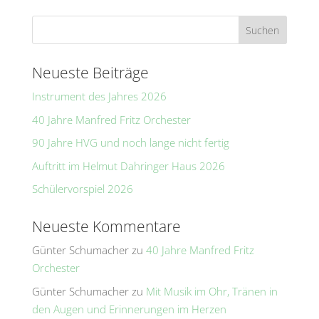
r
n
a
t
Neueste Beiträge
i
Instrument des Jahres 2026
v
e
40 Jahre Manfred Fritz Orchester
:
90 Jahre HVG und noch lange nicht fertig
Auftritt im Helmut Dahringer Haus 2026
Schülervorspiel 2026
Neueste Kommentare
Günter Schumacher
zu
40 Jahre Manfred Fritz
Orchester
Günter Schumacher
zu
Mit Musik im Ohr, Tränen in
den Augen und Erinnerungen im Herzen