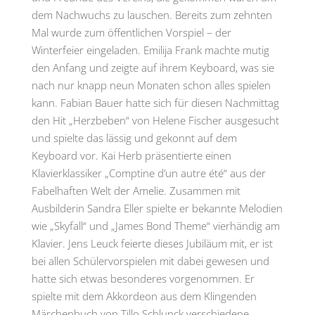
dem Nachwuchs zu lauschen. Bereits zum zehnten
Mal wurde zum öffentlichen Vorspiel – der
Winterfeier eingeladen. Emilija Frank machte mutig
den Anfang und zeigte auf ihrem Keyboard, was sie
nach nur knapp neun Monaten schon alles spielen
kann. Fabian Bauer hatte sich für diesen Nachmittag
den Hit „Herzbeben“ von Helene Fischer ausgesucht
und spielte das lässig und gekonnt auf dem
Keyboard vor. Kai Herb präsentierte einen
Klavierklassiker „Comptine d’un autre été“ aus der
Fabelhaften Welt der Amelie. Zusammen mit
Ausbilderin Sandra Eller spielte er bekannte Melodien
wie „Skyfall“ und „James Bond Theme“ vierhändig am
Klavier. Jens Leuck feierte dieses Jubiläum mit, er ist
bei allen Schülervorspielen mit dabei gewesen und
hatte sich etwas besonderes vorgenommen. Er
spielte mit dem Akkordeon aus dem Klingenden
Märchenbuch von Tillo Schlunck verschiedene