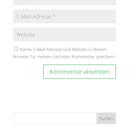
Name, E-Mail-Adresse und Website in diesem
Browser für meinen nächsten Kommentar speichern.
A
l
t
e
r
n
a