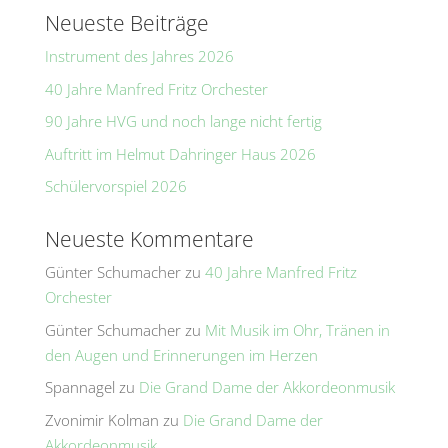
t
Neueste Beiträge
i
Instrument des Jahres 2026
v
e
40 Jahre Manfred Fritz Orchester
:
90 Jahre HVG und noch lange nicht fertig
Auftritt im Helmut Dahringer Haus 2026
Schülervorspiel 2026
Neueste Kommentare
Günter Schumacher
zu
40 Jahre Manfred Fritz
Orchester
Günter Schumacher
zu
Mit Musik im Ohr, Tränen in
den Augen und Erinnerungen im Herzen
Spannagel
zu
Die Grand Dame der Akkordeonmusik
Zvonimir Kolman
zu
Die Grand Dame der
Akkordeonmusik