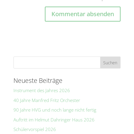
A
l
t
e
r
n
a
t
Neueste Beiträge
i
Instrument des Jahres 2026
v
e
40 Jahre Manfred Fritz Orchester
:
90 Jahre HVG und noch lange nicht fertig
Auftritt im Helmut Dahringer Haus 2026
Schülervorspiel 2026