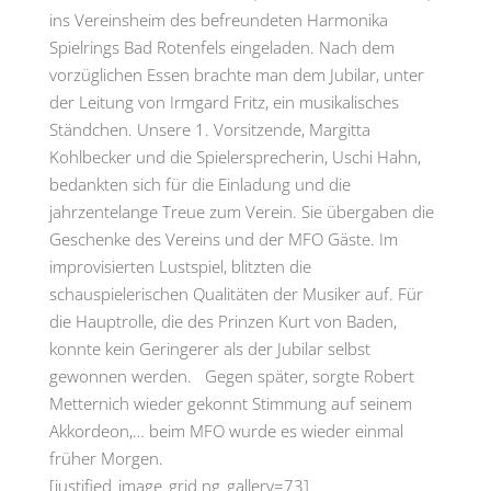
ins Vereinsheim des befreundeten Harmonika
Spielrings Bad Rotenfels eingeladen. Nach dem
vorzüglichen Essen brachte man dem Jubilar, unter
der Leitung von Irmgard Fritz, ein musikalisches
Ständchen. Unsere 1. Vorsitzende, Margitta
Kohlbecker und die Spielersprecherin, Uschi Hahn,
bedankten sich für die Einladung und die
jahrzentelange Treue zum Verein. Sie übergaben die
Geschenke des Vereins und der MFO Gäste. Im
improvisierten Lustspiel, blitzten die
schauspielerischen Qualitäten der Musiker auf. Für
die Hauptrolle, die des Prinzen Kurt von Baden,
konnte kein Geringerer als der Jubilar selbst
gewonnen werden. Gegen später, sorgte Robert
Metternich wieder gekonnt Stimmung auf seinem
Akkordeon,… beim MFO wurde es wieder einmal
früher Morgen.
[justified_image_grid ng_gallery=73]