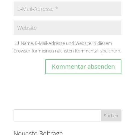
Name, E-Mail-Adresse und Website in diesem
Browser für meinen nächsten Kommentar speichern.
A
l
t
e
r
n
a
t
Neueste Beiträge