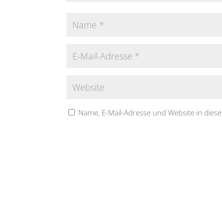
Name, E-Mail-Adresse und Website in die
A
l
t
e
r
n