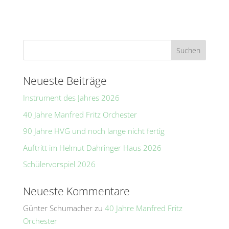
t
e
r
n
a
t
Neueste Beiträge
i
Instrument des Jahres 2026
v
e
40 Jahre Manfred Fritz Orchester
:
90 Jahre HVG und noch lange nicht fertig
Auftritt im Helmut Dahringer Haus 2026
Schülervorspiel 2026
Neueste Kommentare
Günter Schumacher
zu
40 Jahre Manfred Fritz
Orchester