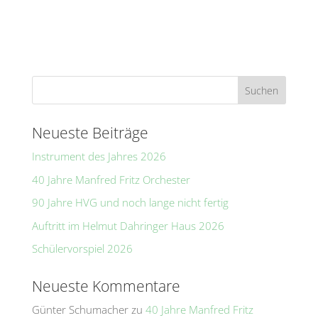
A
l
t
e
r
n
a
t
Neueste Beiträge
i
Instrument des Jahres 2026
v
e
40 Jahre Manfred Fritz Orchester
:
90 Jahre HVG und noch lange nicht fertig
Auftritt im Helmut Dahringer Haus 2026
Schülervorspiel 2026
Neueste Kommentare
Günter Schumacher
zu
40 Jahre Manfred Fritz