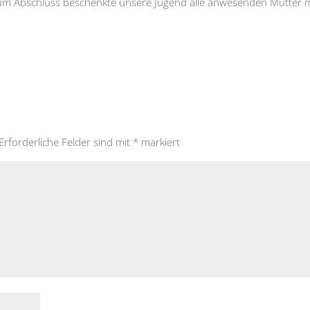
Zum Abschluss beschenkte unsere Jugend alle anwesenden Mütter m
Erforderliche Felder sind mit
*
markiert