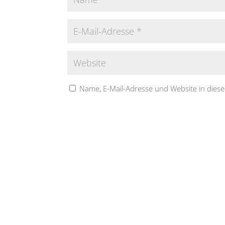
Name, E-Mail-Adresse und Website in die
A
l
t
e
r
n
a
t