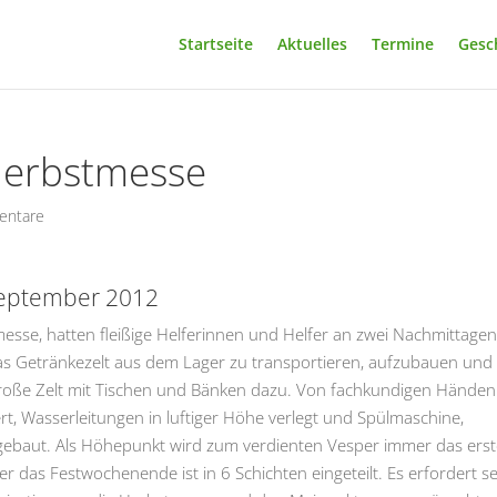
Startseite
Aktuelles
Termine
Gesc
Herbstmesse
entare
September 2012
se, hatten fleißige Helferinnen und Helfer an zwei Nachmittage
as Getränkezelt aus dem Lager zu transportieren, aufzubauen und 
roße Zelt mit Tischen und Bänken dazu. Von fachkundigen Händen
ert, Wasserleitungen in luftiger Höhe verlegt und Spülmaschine,
aufgebaut. Als Höhepunkt wird zum verdienten Vesper immer das ers
r das Festwochenende ist in 6 Schichten eingeteilt. Es erfordert s