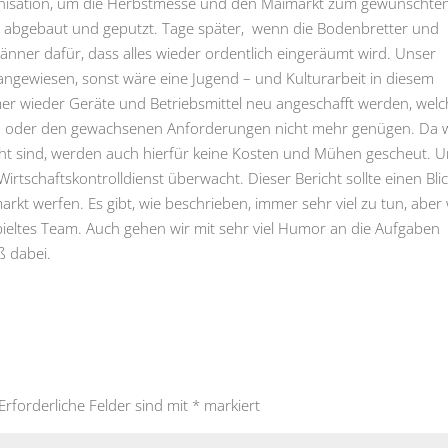
ganisation, um die Herbstmesse und den Maimarkt zum gewünschte
d abgebaut und geputzt. Tage später, wenn die Bodenbretter und
nner dafür, dass alles wieder ordentlich eingeräumt wird. Unser
en angewiesen, sonst wäre eine Jugend – und Kulturarbeit in diesem
 wieder Geräte und Betriebsmittel neu angeschafft werden, welc
zen oder den gewachsenen Anforderungen nicht mehr genügen. Da 
ht sind, werden auch hierfür keine Kosten und Mühen gescheut. U
irtschaftskontrolldienst überwacht. Dieser Bericht sollte einen Bli
kt werfen. Es gibt, wie beschrieben, immer sehr viel zu tun, aber 
spieltes Team. Auch gehen wir mit sehr viel Humor an die Aufgaben
 dabei.
Erforderliche Felder sind mit
*
markiert