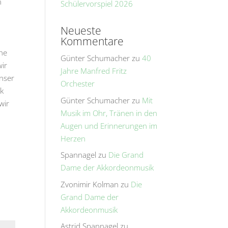
n
Schülervorspiel 2026
Neueste
Kommentare
he
Günter Schumacher
zu
40
wir
Jahre Manfred Fritz
nser
Orchester
ck
Günter Schumacher
zu
Mit
wir
Musik im Ohr, Tränen in den
Augen und Erinnerungen im
Herzen
Spannagel
zu
Die Grand
Dame der Akkordeonmusik
Zvonimir Kolman
zu
Die
Grand Dame der
Akkordeonmusik
Astrid Spannagel
zu